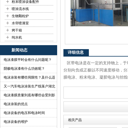
+
粉末喷涂设备配件
+
喷涂流水线
+
生物颗粒炉
+
水帘喷漆室
+
烤干箱
+
纯水机
新闻动态
详细信息
电泳漆膜平时会有什么问题呢？
区带电泳是在一定的支持物上，于
阴极电泳漆有什么功效呢？
分别向负或正极以不同速度移动，分
膜电泳、粉末电泳、凝胶电泳与丝线
电泳涂装有哪些局限性？及什么适
合做电泳？
又一汽车电泳涂装生产线落户湖北
啦
电泳漆膜质量到底有哪些会受到影
响？
电泳涂装的优点
电泳设备的电压和电泳时间
相关产品
电泳设备的维护