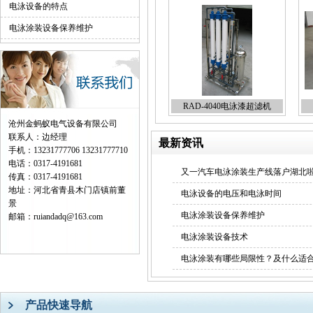
电泳设备的特点
电泳涂装设备保养维护
RAD-4040电泳漆超滤机
沧州金蚂蚁电气设备有限公司
联系人：边经理
最新资讯
手机：13231777706 13231777710
电话：0317-4191681
又一汽车电泳涂装生产线落户湖北
传真：0317-4191681
地址：河北省青县木门店镇前董
电泳设备的电压和电泳时间
景
电泳涂装设备保养维护
邮箱：ruiandadq@163.com
电泳涂装设备技术
电泳涂装有哪些局限性？及什么适
产品快速导航