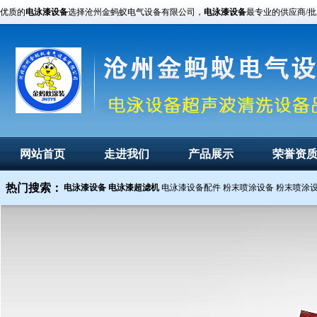
优质的
电泳漆设备
选择沧州金蚂蚁电气设备有限公司，
电泳漆设备
最专业的供应商/
网站首页
走进我们
产品展示
荣誉资
热门搜索：
电泳漆设备
电泳漆超滤机
电泳漆设备配件
粉末喷涂设备
粉末喷涂