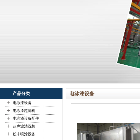
电泳漆设备
产品分类
+
电泳漆设备
+
电泳漆超滤机
+
电泳漆设备配件
+
超声波清洗机
+
粉末喷涂设备