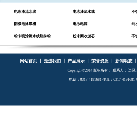
电泳漆流水线
电泳漆流水线
不
阴极电泳漆槽
电泳电源
纯
粉末喷涂流水线脂抹粉
粉末回收滤芯
不
RAD-4040电泳漆超滤机
超声波清洗机
电
RAD-6800电泳漆超滤机
RAD-T32精密过滤式超声波清
电
网站首页
丨
走进我们
丨
产品展示
丨
荣誉资质
丨
新闻动态
电泳漆手动槽
洗机
喷涂房
电
Copyright©2014 版权所有： 联系人： 边经理 手
电话：0317-4191681 传真：0317-41